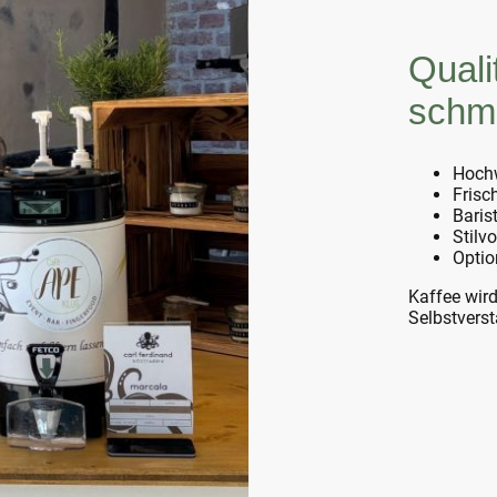
Quali
schm
Hoch
Frisc
Baris
Stilv
Optio
Kaffee wird
Selbstverst