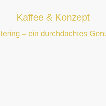
Kaffee & Konzept
tering – ein durchdachtes Gen
Kaffee ist für uns kein Nebenprodukt.
Er ist Ritual, Begegnung und Atmosphäre.
erbinden wir hochwertige Kaffeespezialitäten mit einem stilvoll
Hochzeiten, Firmenveranstaltungen und besonderen Anlässen 
Standort: Grevenbroich
Im Einsatz: NRW-weit