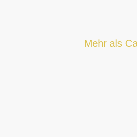
Mehr als Ca
Mit „Kaffee & Konzept“ v
passend zu 