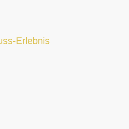
uss-Erlebnis
en Präsentationskonzept –
in ganz NRW.