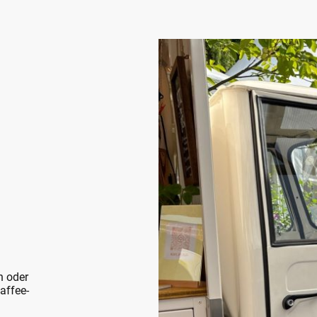
n oder
affee-