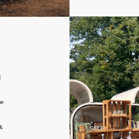
n
er
&